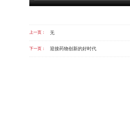
上一页：
无
迎接药物创新的好时代
下一页：