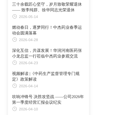
三十余载匠心坚守，岁月致敬荣耀退休​
—— 致李纯群、徐华同志光荣退休
2026-05-14
燃动春日，逐梦同行！中杰药业春季运
动会圆满落幕
2026-04-28
深化互信，共谋发展！华润河南医药张
小龙总监一行莅临中杰药业参观交流
2026-04-23
视频解读 |《中药生产监督管理专门规
定》政策解读
2026-04-14
吹响冲锋号 决胜攻坚战 ——公司2026年
第一季度经营汇报会议纪实
2026-04-10