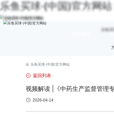
乐鱼买球·(中国)官方网站
乐鱼买球·(中国)
乐
乐鱼买
官方网站
乐鱼买球·(中国)官方网站
返回列表
视频解读 |《中药生产监督管理
2026-04-14