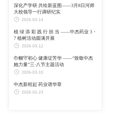
深化产学研 共绘新蓝图——3月8日河师
大校领导一行调研纪实
2026-03-14
植 绿 添 彩 践 行 担 当 ——中杰药业 3・
7 植树活动圆满开展
2026-03-12
巾帼守初心 健康绽芳华 ——“致敬中杰
她力量”三·八节主题活动
2026-03-10
中杰新程起 药业谱华章
2026-02-23