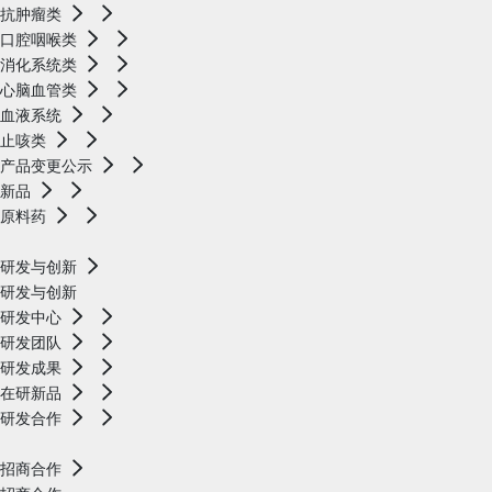
抗肿瘤类
口腔咽喉类
消化系统类
心脑血管类
血液系统
止咳类
产品变更公示
新品
原料药
研发与创新
研发与创新
研发中心
研发团队
研发成果
在研新品
研发合作
招商合作