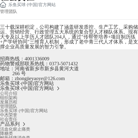
乐鱼买球·(中国)官方网站
管理团队
三十载深耕积淀，公司构建了涵盖研发质控、生产工艺、采购储
运、营销经营、行政管理五大系统的复合型人才梯队体系。现有
大专及以上学历人才团队204人，通过"传帮带培养+项目制历练
+产学研协同"三维育人机制，形成了老中青三代人才体系，是支
撑企业高质量发展的智力引擎。
招商热线：4001336009
药物警戒部联系热线：
0373-5071432
地址：河南省新乡市新乡县黄河大道
266 号
邮箱：
zhongjieyaoye@126.com
乐鱼买球·(中国)官方网站
乐鱼买球·(中国)官方网站
公司介绍
组织架构
发展历程
管理团队
乐鱼买球·(中国)官方网站
中杰荣誉
社会责任
产品系列
活血化瘀止痛类
降糖类
解热镇痛消炎类