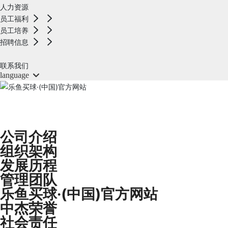
人力资源
员工福利
员工培养
招聘信息
联系我们
language
乐鱼买球·(中国)官方网站
ABOUT ZHONGJIE
公司介绍
组织架构
发展历程
管理团队
乐鱼买球·(中国)官方网站
中杰荣誉
社会责任