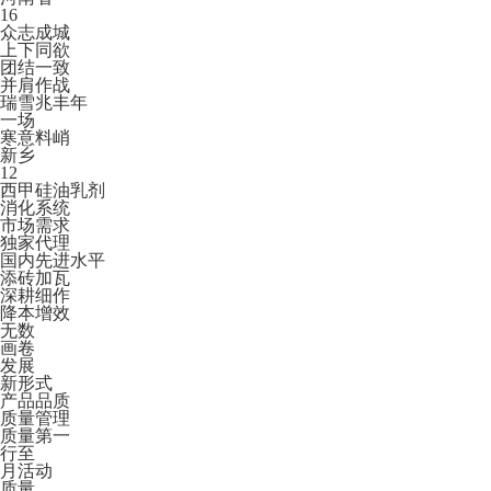
16
众志成城
上下同欲
团结一致
并肩作战
瑞雪兆丰年
一场
寒意料峭
新乡
12
西甲硅油乳剂
消化系统
市场需求
独家代理
国内先进水平
添砖加瓦
深耕细作
降本增效
无数
画卷
发展
新形式
产品品质
质量管理
质量第一
行至
月活动
质量