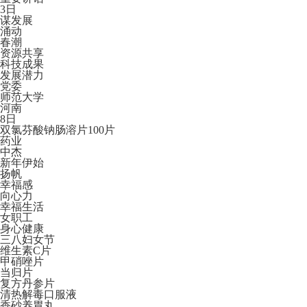
3日
谋发展
涌动
春潮
资源共享
科技成果
发展潜力
党委
师范大学
河南
8日
双氯芬酸钠肠溶片100片
药业
中杰
新年伊始
扬帆
幸福感
向心力
幸福生活
女职工
身心健康
三八妇女节
维生素C片
甲硝唑片
当归片
复方丹参片
清热解毒口服液
香砂养胃丸