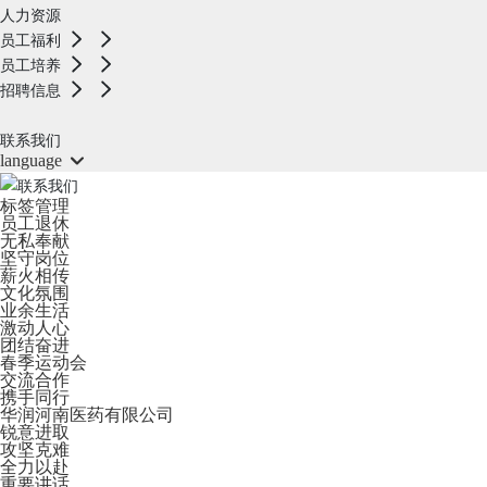
人力资源
员工福利
员工培养
招聘信息
联系我们
language
标签管理
员工退休
无私奉献
坚守岗位
薪火相传
文化氛围
业余生活
激动人心
团结奋进
春季运动会
交流合作
携手同行
华润河南医药有限公司
锐意进取
攻坚克难
全力以赴
重要讲话