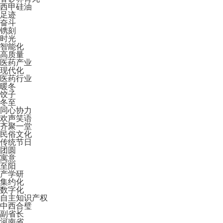
西甲硅油
足迹
奋斗
镌刻
时光
智能化
高质量
医药产业
现代化
医药行业
暖冬
饺子
冬至
同心协力
欢声笑语
齐聚一堂
民俗文化
传统节日
团圆
寓意
至阳
产学研
集约化
数字化
自主知识产权
中西合璧
副省长
河南省