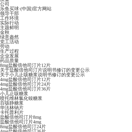
公司
乐鱼买球·(中国)官方网站
领导干部
工作环境
实际行动
主题鲜明
金秋
绿意盎然
党工活动
劳动
生产过程
企业发展
药品质量
8mg盐酸倍他司汀片12片
关于盐酸倍他司汀片说明书修订的变更公示
关于小儿止咳糖浆说明书修订的变更公示
4mg盐酸倍他司汀片12片
4mg盐酸倍他司汀片24片
4mg盐酸倍他司汀片36片
小儿止咳糖浆
喷托维林氯化铵糖浆
百咳静糖浆
华法林钠片
卡托普利片
盐酸倍他司汀片8mg
盐酸倍他司汀片4mg
8mg盐酸倍他司汀24片
4mg盐酸倍他司汀36片