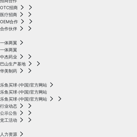
招商合作
OTC招商
医疗招商
OEM合作
合作伙伴
一体两翼
一体两翼
中杰药业
巴山生产基地
华美制药
乐鱼买球·(中国)官方网站
乐鱼买球·(中国)官方网站
乐鱼买球·(中国)官方网站
行业动态
公示公告
党工活动
人力资源