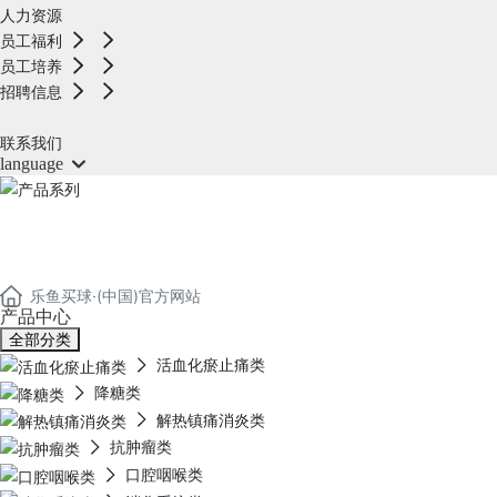
人力资源
员工福利
员工培养
招聘信息
联系我们
language
产品系列
PRODUCTS
乐鱼买球·(中国)官方网站
产品中心
全部分类
活血化瘀止痛类
降糖类
解热镇痛消炎类
抗肿瘤类
口腔咽喉类