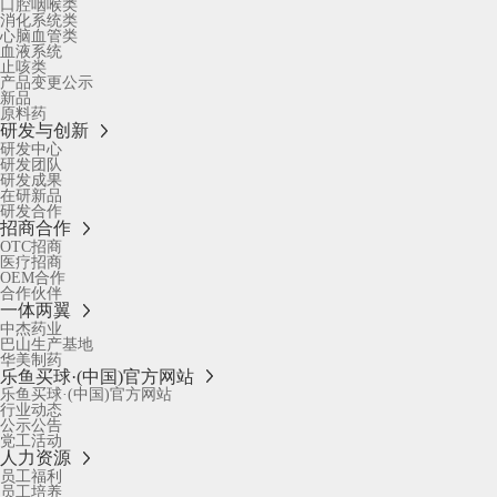
口腔咽喉类
消化系统类
心脑血管类
血液系统
止咳类
产品变更公示
新品
原料药
研发与创新
研发中心
研发团队
研发成果
在研新品
研发合作
招商合作
OTC招商
医疗招商
OEM合作
合作伙伴
一体两翼
中杰药业
巴山生产基地
华美制药
乐鱼买球·(中国)官方网站
乐鱼买球·(中国)官方网站
行业动态
公示公告
党工活动
人力资源
员工福利
员工培养