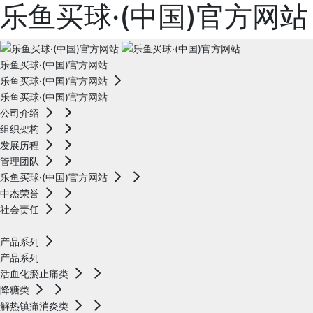
乐鱼买球·(中国)官方网站
乐鱼买球·(中国)官方网站
乐鱼买球·(中国)官方网站
乐鱼买球·(中国)官方网站
公司介绍
组织架构
发展历程
管理团队
乐鱼买球·(中国)官方网站
中杰荣誉
社会责任
产品系列
产品系列
活血化瘀止痛类
降糖类
解热镇痛消炎类