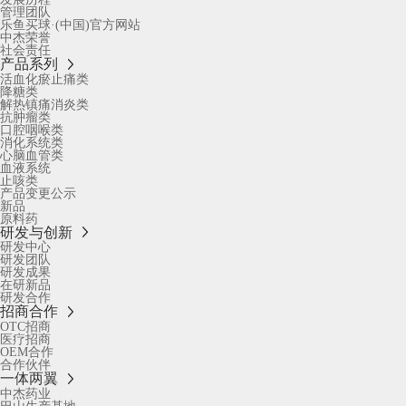
管理团队
乐鱼买球·(中国)官方网站
中杰荣誉
社会责任
产品系列
活血化瘀止痛类
降糖类
解热镇痛消炎类
抗肿瘤类
口腔咽喉类
消化系统类
心脑血管类
血液系统
止咳类
产品变更公示
新品
原料药
研发与创新
研发中心
研发团队
研发成果
在研新品
研发合作
招商合作
OTC招商
医疗招商
OEM合作
合作伙伴
一体两翼
中杰药业