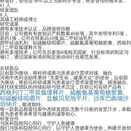
研项目，管理层 90% 以上为医药学专业，研发管理经验丰富。
61
人
研发团队
8
人
高级工程师或博士
研究成果
拥有多项技术认证，品牌值得信赖
目前，公司拥有有效知识产权数量40余项，其中发明专利5项，
新药1项，公司在研新品10项,如二甲硅油乳剂、
西甲硅油乳剂、铝碳酸镁咀嚼片、硫酸氨基葡萄糖胶囊、西格列
汀二甲双胍缓释片等。
拥有多项技术，公司先后参加6项相关国家、行业标准的制定与
修订，通过国家标准的制定推动动行业规范发展。
在研新品
以创新为驱动，将科研成果与患者诊疗需求对接、融合
河南中杰药业始终秉持 “关爱生命，健康大众” 的使命，以创新
为驱动，将前沿科研成果与患者诊疗需求深度对接、精准融合。
依托研发团队的持续钻研与技术沉淀，目前公司在研产品有：
西格列汀二甲双胍缓释片、硫酸氨基葡萄糖胶囊、
铝碳酸镁咀嚼片、盐酸贝尼地平片、沙库巴曲缬沙
坦钠片
，敬请期待。
每一款新品都凝结着中杰研发团队无数个日夜的攻坚汗水，承载
着为患者带来希望与健康的诚挚初心。
研发合作
与医科院校同心同行，守护人类健康
我们与医科院校同心同行，以守护人类健康为使命，构建开放创