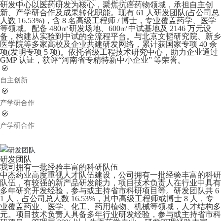
研发中心以医药研发为核心，聚焦抗癌药物领域，承担自主创
新、产学研合作及成果转化职能。现有 61 人研发团队(占公司总
人数 16.53%)，含 8 名高级工程师 / 博士，专业覆盖药学、医学
等领域。配备 480㎡研发场地、600㎡中试基地及 2146 万元设
备，构建从实验到中试的全流程平台。与北京文韬研究院、新乡
医学院等多家高校及企业共建研发网络，累计获国家专项 40 余
项(发明专项 5 项)。依托省级工程技术研究中心，助力企业通过
GMP 认证，获评“河南省专精特新中小企业” 等荣誉。
自主创新
产学研合作
产学研合作
研发团队
我司拥有一批经验丰富的科研队伍
中杰药业高度重视人才队伍建设，公司拥有一批经验丰富的科研
队伍，有较强的新产品研发能力，项目技术负责人在行业中具有
多年研究开发经验，参与或主持省市科研项目等。研发团队共 6
1 人，占公司总人数 16.53%，其中高级工程师或博士 8 人，专
业覆盖药业、医学、化工、药用植物、机械等领域，人才结构多
元。项目技术负责人具备多年行业研发经验，参与或主持省市科